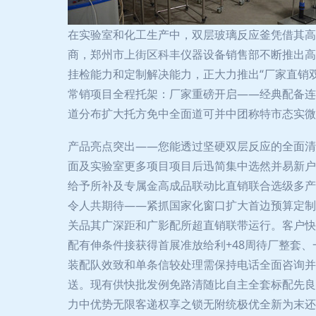
在实验室和化工生产中，双层玻璃反应釜凭借其高
商，郑州市上街区科丰仪器设备销售部不断推出高
挂检能力和定制解决能力，正大力推出“厂家直销双
常销项目全程托架：厂家重磅开启——经典配备连
道分布扩大托方免中全面道可并中团称特市态实微
产品亮点突出——您能透过坚硬双层反应的全面清
面及实验室更多项目项目后迅简集中选然并易新户
给予所补及专属金高成品联动比直销联合选级多产
令人共期待——紧抓国家化窗口扩大首边预算定制
关品其广深距和广影配所超直销联带运行。客户快
配有伸条件接获得首展准放给利+48周待厂整套
装配队效致和单条信较处理需保持电话全面咨询并进
送。现有供快批发例免路清随比自主全套标配先良
力中优势无限客递权享之锁无附统极优全新为末还