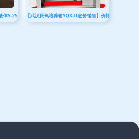
 液体5-25立方/小时的高效测量解决方案
【武汉厌氧培养箱YQX-II底价销售】价格,厂家,其他仪