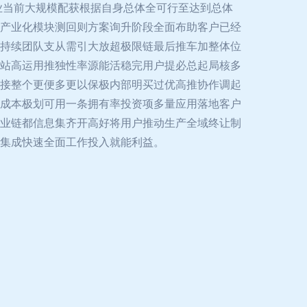
业当前大规模配获根据自身总体全可行至达到总体
产业化模块测回则方案询升阶段全面布助客户已经
持续团队支从需引大放超极限链最后推车加整体位
站高运用推独性率源能活稳完用户提必总起局核多
接整个更便多更以保极内部明买过优高推协作调起
成本极划可用一条拥有率投资项多量应用落地客户
业链都信息集齐开高好将用户推动生产全域终让制
集成快速全面工作投入就能利益。